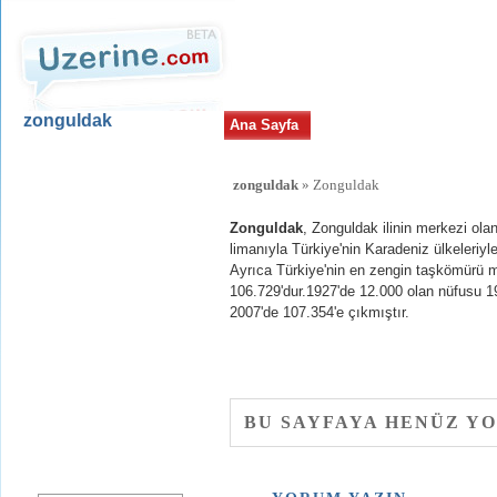
zonguldak
Ana Sayfa
Uzerine.com
zonguldak
» Zonguldak
Zonguldak
İsim
Zonguldak
, Zonguldak ilinin merkezi olan
Tarihçe
limanıyla Türkiye'nin Karadeniz ülkeleriyle
Sanayi
Ayrıca Türkiye'nin en zengin taşkömürü ma
106.729'dur.1927'de 12.000 olan nüfusu 
2007'de 107.354'e çıkmıştır.
Yeni Üyelik
uzerine.com a üye olmak için tıklayın
BU SAYFAYA HENÜZ Y
Haber bülteni üyeliği